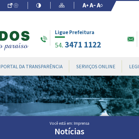
Ir para o Conteúdo
Acessibilidade
Alto Contraste
Mapa do Site
Aumentar Fo
Diminuir Fon
Fonte Origin
Ligue Prefeitura
3471 1122
54.
PORTAL DA TRANSPARÊNCIA
SERVIÇOS ONLINE
LEG
Você está em: Imprensa
Notícias