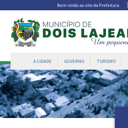
Ir para conteúdo principal
Bem-vindo ao site da Prefeitura
CONTEÚDO DO MENU
A CIDADE
GOVERNO
TURISMO
Conteúdo Principal