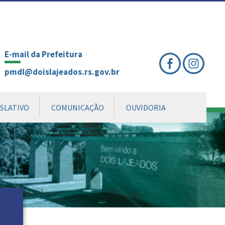
nte
te
al
E-mail da Prefeitura
pmdl@doislajeados.rs.gov.br
ISLATIVO
COMUNICAÇÃO
OUVIDORIA